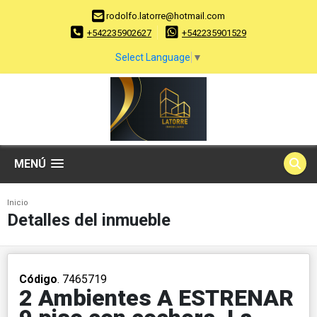
rodolfo.latorre@hotmail.com
+542235902627
+542235901529
Select Language
▼
MENÚ
Inicio
Detalles del inmueble
Código
. 7465719
2 Ambientes A ESTRENAR