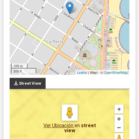
100 m
500 ft
Leaflet
| Wasi - ©
OpenStreetMap
Street View
Ver Ubicación
en
street
view