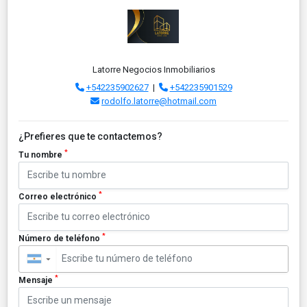
Latorre Negocios Inmobiliarios
+542235902627
|
+542235901529
rodolfo.latorre@hotmail.com
¿Prefieres que te contactemos?
*
Tu nombre
*
Correo electrónico
*
Número de teléfono
▼
*
Mensaje