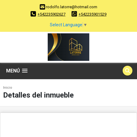
rodolfo.latorre@hotmail.com
+542235902627
+542235901529
Select Language
▼
MENÚ
Inicio
Detalles del inmueble