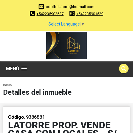
rodolfo.latorre@hotmail.com
+542235902627
+542235901529
Select Language
▼
MENÚ
Inicio
Detalles del inmueble
Código
. 9386881
LATORRE PROP. VENDE