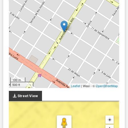
100 m
500 ft
Leaflet
| Wasi - ©
OpenStreetMap
Street View