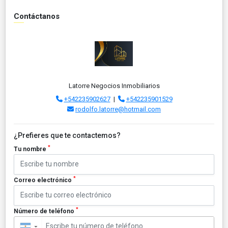
Contáctanos
Latorre Negocios Inmobiliarios
+542235902627
|
+542235901529
rodolfo.latorre@hotmail.com
¿Prefieres que te contactemos?
*
Tu nombre
*
Correo electrónico
*
Número de teléfono
▼