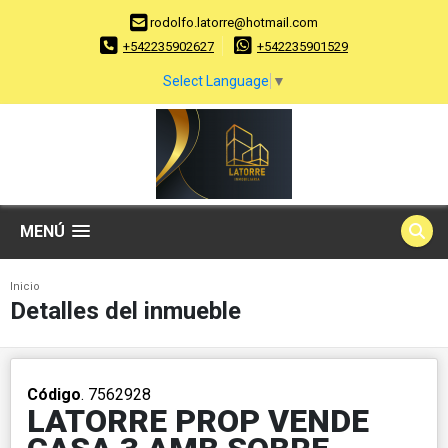
rodolfo.latorre@hotmail.com
+542235902627
+542235901529
Select Language
▼
MENÚ
Inicio
Detalles del inmueble
Código
. 7562928
LATORRE PROP VENDE