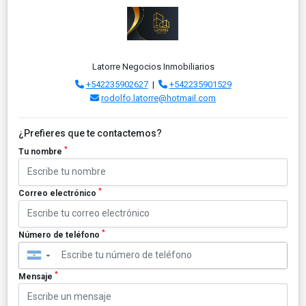
Latorre Negocios Inmobiliarios
+542235902627
|
+542235901529
rodolfo.latorre@hotmail.com
¿Prefieres que te contactemos?
*
Tu nombre
*
Correo electrónico
*
Número de teléfono
▼
*
Mensaje