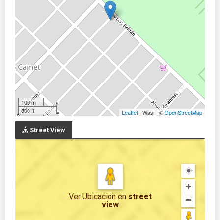
100 m
500 ft
Leaflet
| Wasi - ©
OpenStreetMap
Street View
Ver Ubicación
en
street
view