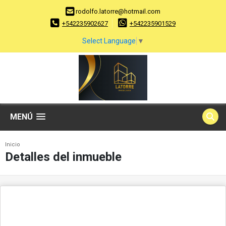
rodolfo.latorre@hotmail.com
+542235902627
+542235901529
Select Language
▼
MENÚ
Inicio
Detalles del inmueble