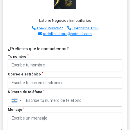
Latorre Negocios Inmobiliarios
+542235902627
|
+542235901529
rodolfo.latorre@hotmail.com
¿Prefieres que te contactemos?
*
Tu nombre
*
Correo electrónico
*
Número de teléfono
▼
*
Mensaje