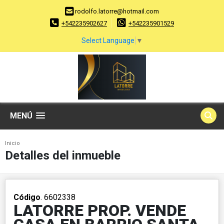
rodolfo.latorre@hotmail.com
+542235902627
+542235901529
Select Language
▼
MENÚ
Inicio
Detalles del inmueble
Código
. 6602338
LATORRE PROP. VENDE