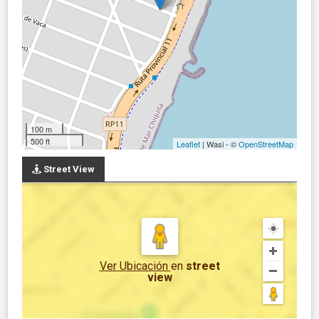
100 m
500 ft
Leaflet
| Wasi - ©
OpenStreetMap
Street View
Ver Ubicación
en
street
view