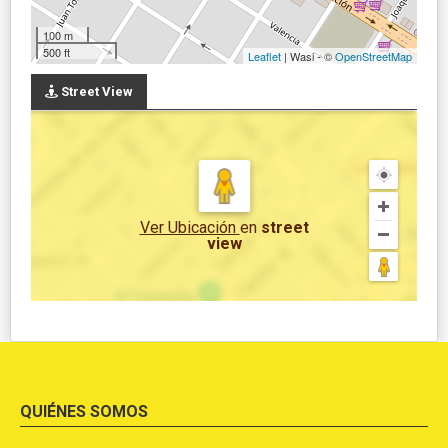
100 m
500 ft
Leaflet
| Wasi - ©
OpenStreetMap
Street View
Ver Ubicación
en
street
view
QUIÉNES SOMOS