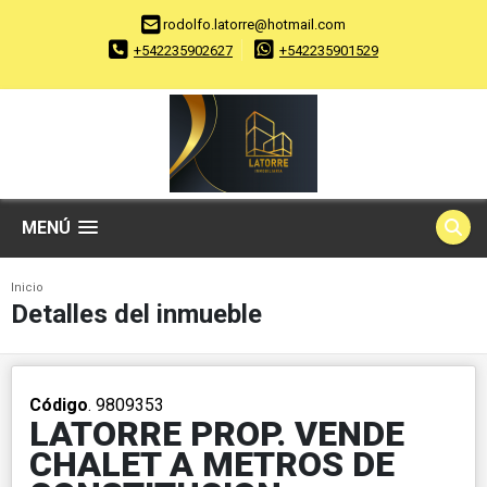
rodolfo.latorre@hotmail.com
+542235902627
+542235901529
MENÚ
Inicio
Detalles del inmueble
Código
. 9809353
LATORRE PROP. VENDE
CHALET A METROS DE