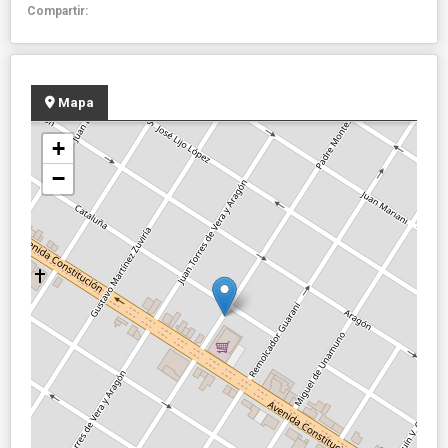
Compartir:
Mapa
+
−