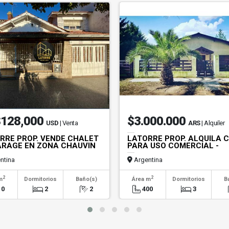
128,000
$3.000.000
USD
| Venta
ARS
| Alquiler
RRE PROP. VENDE CHALET
LATORRE PROP. ALQUILA 
ARAGE EN ZONA CHAUVIN
PARA USO COMERCIAL -
ntina
Argentina
2
2
m
Dormitorios
Baño(s)
Área m
Dormitorios
B
10
2
2
400
3