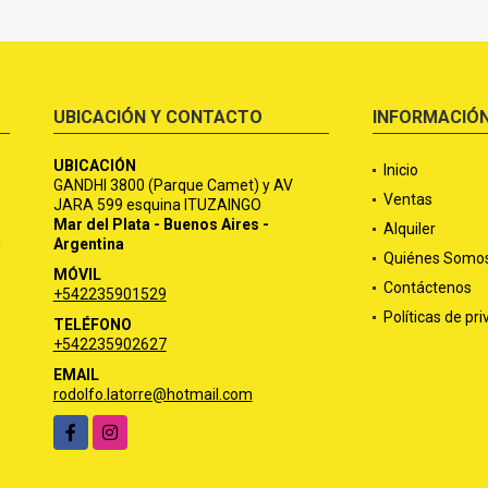
UBICACIÓN Y CONTACTO
INFORMACIÓ
UBICACIÓN
Inicio
GANDHI 3800 (Parque Camet) y AV
Ventas
JARA 599 esquina ITUZAINGO
Mar del Plata - Buenos Aires -
Alquiler
d
Argentina
Quiénes Somo
MÓVIL
Contáctenos
+542235901529
Políticas de pr
TELÉFONO
+542235902627
EMAIL
rodolfo.latorre@hotmail.com
Facebook
Instagram