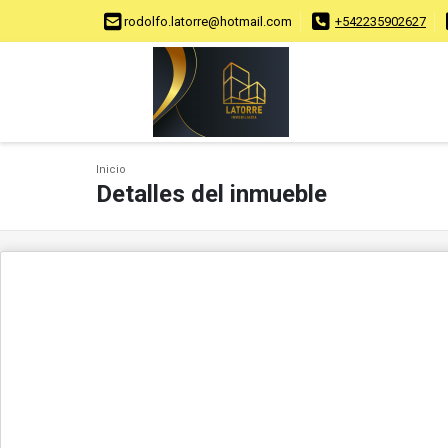
rodolfo.latorre@hotmail.com
+542235902627
Inicio
Detalles del inmueble