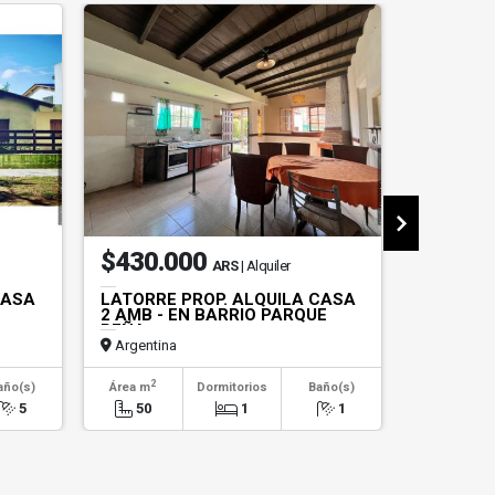
$430.000
US$18
ARS
| Alquiler
CASA
LATORRE PROP. ALQUILA CASA
LATORRE
2 AMB - EN BARRIO PARQUE
A METRO
PEÑA
Argentina
Argentin
2
2
año(s)
Área m
Dormitorios
Baño(s)
Área m
5
50
1
1
150