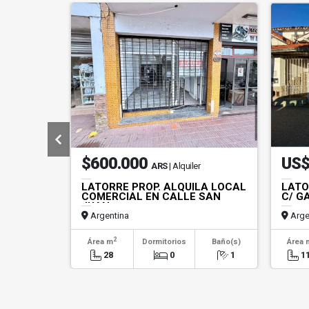
$600.000
US$
ARS
| Alquiler
LATORRE PROP. ALQUILA LOCAL
LATO
COMERCIAL EN CALLE SAN
C/ G
JUAN
Argentina
Arge
2
Área m
Dormitorios
Baño(s)
Área 
28
0
1
1