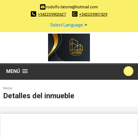
rodolfo.latorre@hotmail.com
+542235902627
+542235901529
Select Language
▼
MENÚ
Inicio
Detalles del inmueble