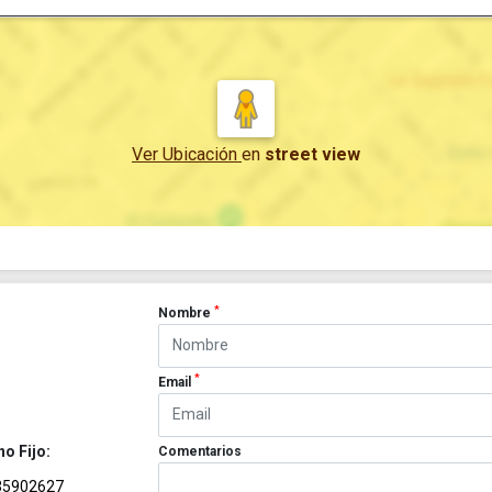
Ver Ubicación
en
street view
*
Nombre
*
Email
no Fijo:
Comentarios
35902627