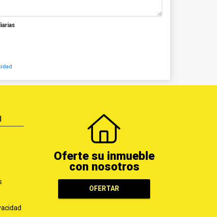
iarias
cidad
N
Oferte su inmueble
con nosotros
s
OFERTAR
ivacidad