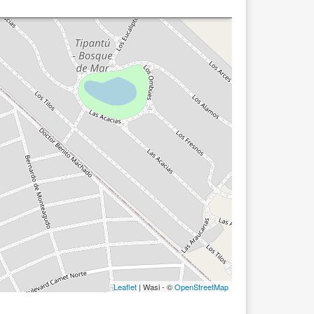
Leaflet
| Wasi - ©
OpenStreetMap