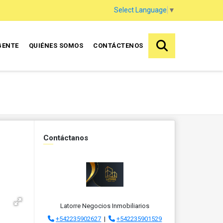
Select Language
▼
GENTE
QUIÉNES SOMOS
CONTÁCTENOS
Contáctanos
Latorre Negocios Inmobiliarios
+542235902627
|
+542235901529