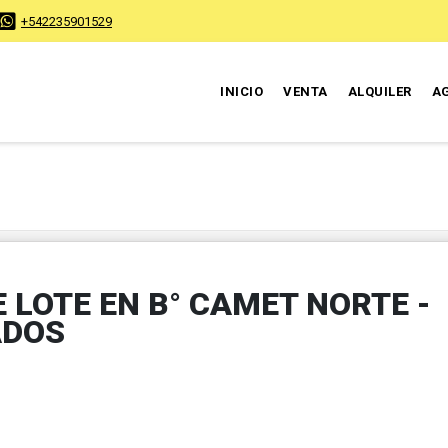
+542235901529
INICIO
VENTA
ALQUILER
A
 LOTE EN B° CAMET NORTE -
ADOS