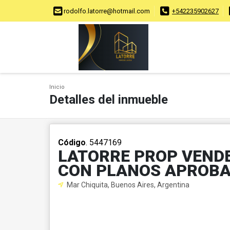
rodolfo.latorre@hotmail.com
+542235902627
Inicio
Detalles del inmueble
Código
. 5447169
LATORRE PROP VENDE
CON PLANOS APROB
Mar Chiquita, Buenos Aires, Argentina