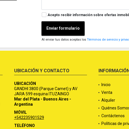
Acepto recibir información sobre ofertas inmobil
Enviar formulario
Al enviar tus datos aceptas los
Términos de servicio y priva
UBICACIÓN Y CONTACTO
INFORMACIÓ
UBICACIÓN
Inicio
GANDHI 3800 (Parque Camet) y AV
Venta
JARA 599 esquina ITUZAINGO
Mar del Plata - Buenos Aires -
Alquiler
d
Argentina
Quiénes Somo
MÓVIL
Contáctenos
+542235901529
Políticas de pr
TELÉFONO