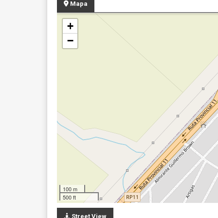
Mapa
+
−
100 m
500 ft
Street View