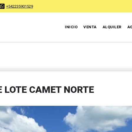
+542235901529
INICIO
VENTA
ALQUILER
A
E LOTE CAMET NORTE