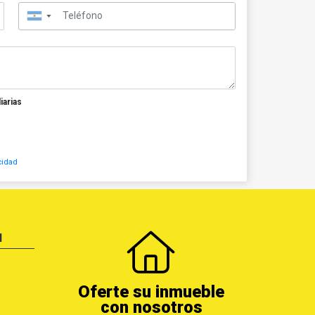
▼
iarias
cidad
N
Oferte su inmueble
con nosotros