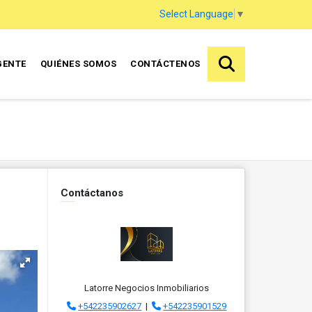
Select Language
▼
GENTE
QUIÉNES SOMOS
CONTÁCTENOS
Contáctanos
Latorre Negocios Inmobiliarios
+542235902627
|
+542235901529