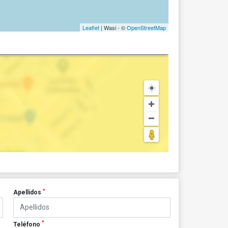
Leaflet
| Wasi - ©
OpenStreetMap
*
Apellidos
*
Teléfono