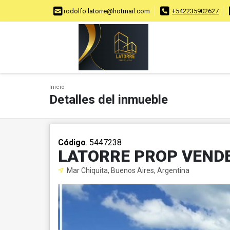
rodolfo.latorre@hotmail.com
+542235902627
Inicio
Detalles del inmueble
Código
. 5447238
LATORRE PROP VEND
Mar Chiquita, Buenos Aires, Argentina