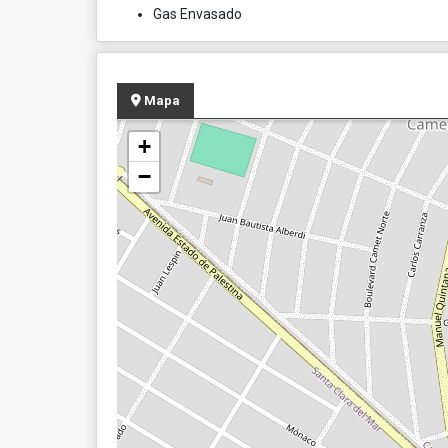
Gas Envasado
Mapa
+
−