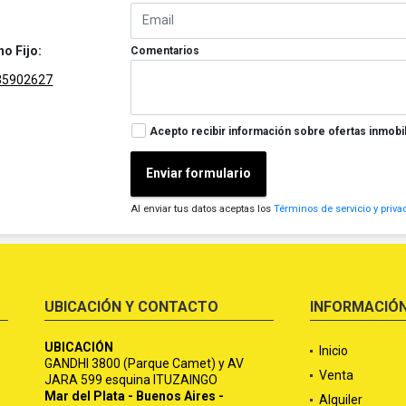
no Fijo:
Comentarios
35902627
Acepto recibir información sobre ofertas inmobil
Enviar formulario
Al enviar tus datos aceptas los
Términos de servicio y priva
UBICACIÓN Y CONTACTO
INFORMACIÓ
UBICACIÓN
Inicio
GANDHI 3800 (Parque Camet) y AV
Venta
JARA 599 esquina ITUZAINGO
Mar del Plata - Buenos Aires -
Alquiler