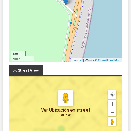
100 m
500 ft
Leaflet
| Wasi - ©
OpenStreetMap
Street View
Ver Ubicación
en
street
view