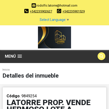
rodolfo.latorre@hotmail.com
+542235902627
+542235901529
Select Language
▼
MENÚ
Inicio
Detalles del inmueble
Código
. 9849254
LATORRE PROP. VENDE