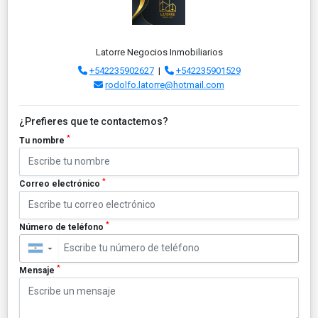
Latorre Negocios Inmobiliarios
+542235902627
|
+542235901529
rodolfo.latorre@hotmail.com
¿Prefieres que te contactemos?
*
Tu nombre
*
Correo electrónico
*
Número de teléfono
▼
*
Mensaje