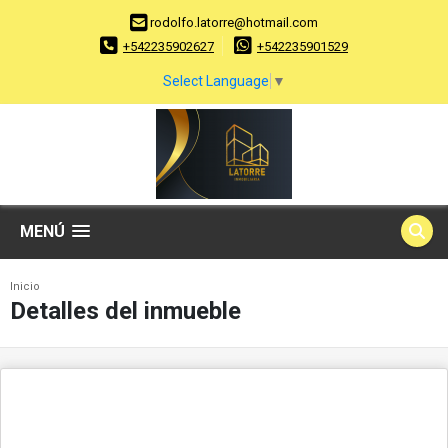
rodolfo.latorre@hotmail.com
+542235902627
+542235901529
Select Language
▼
MENÚ
Inicio
Detalles del inmueble