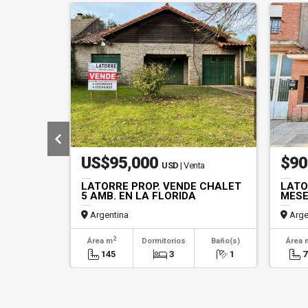
US$95,000
$90
USD
| Venta
LATORRE PROP. VENDE CHALET
LATO
5 AMB. EN LA FLORIDA
MESE
Argentina
Arge
2
Área m
Dormitorios
Baño(s)
Área 
145
3
1
7