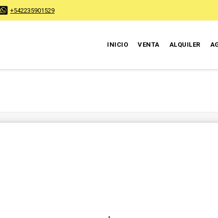
+542235901529
INICIO
VENTA
ALQUILER
A