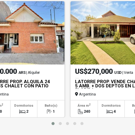
0.000
US$270,000
ARS
| Alquiler
USD
| Venta
RRE PROP. ALQUILA 24
LATORRE PROP. VENDE CH
S CHALET CON PATIO
5 AMB. + DOS DEPTOS EN 
FLORIDA
ntina
Argentina
2
2
m
Dormitorios
Baño(s)
Área m
Dormitorios
B
0
2
1
240
4