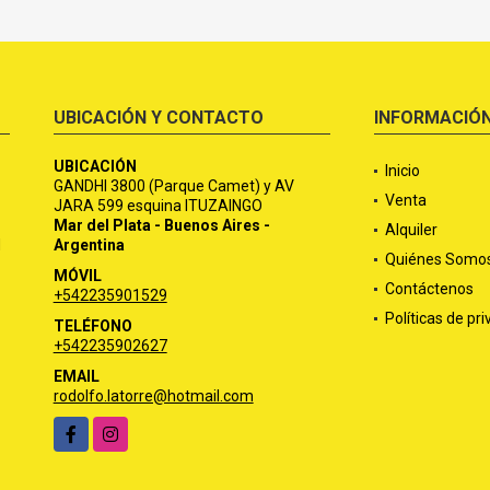
UBICACIÓN Y CONTACTO
INFORMACIÓ
UBICACIÓN
Inicio
GANDHI 3800 (Parque Camet) y AV
Venta
JARA 599 esquina ITUZAINGO
Mar del Plata - Buenos Aires -
Alquiler
d
Argentina
Quiénes Somo
MÓVIL
Contáctenos
+542235901529
Políticas de pr
TELÉFONO
+542235902627
EMAIL
rodolfo.latorre@hotmail.com
Facebook
Instagram