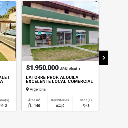
$1.950.000
US$90
ARS
| Alquiler
ALET
LATORRE PROP. ALQUILA
LATORRE
LA
EXCELENTE LOCAL COMERCIAL
AMB CON
Argentina
Argentin
2
2
año(s)
Área m
Dormitorios
Baño(s)
Área m
2
140
0
3
100