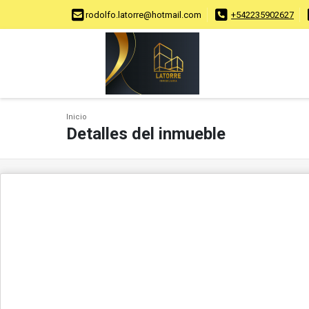
rodolfo.latorre@hotmail.com
+542235902627
Inicio
Detalles del inmueble