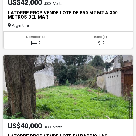
US$42,000
USD
| Venta
LATORRE PROP VENDE LOTE DE 850 M2 M2 A 300
METROS DEL MAR
Argentina
Dormitorios
Baño(s)
0
0
US$40,000
USD
| Venta