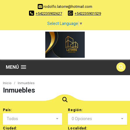
rodolfo.latorre@hotmail.com
+542235902627
+542235901529
Select Language
▼
MENÚ
Inicio
Inmuebles
Inmuebles
País:
Región:
Todos
0 Opciones
Ciudad:
Localidad: